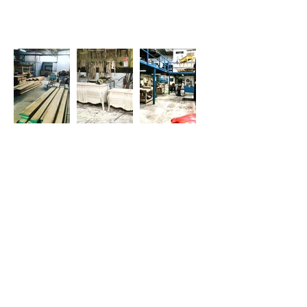
© Derechos Reservados
Encuéntranos también en:
SCULTURA LUMINOSA /
Artemide
Sudermann N.246, Polanco